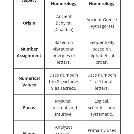
Aspect
Numerology
Numerology
Ancient
Ancient Greece
Origin
Babylon
(Pythagoras)
(Chaldea)
Based on
Sequentially
Number
vibrational
based on
Assignment
energies of
alphabetical
letters.
order.
Uses numbers
Uses numbers
Numerical
1 to 8 (excludes
1 to 9 for all
Values
9 as sacred).
letters.
Mystical,
Logical,
Focus
spiritual, and
scientific, and
intuitive.
systematic.
Analyzes
Primarily uses
Name
current,