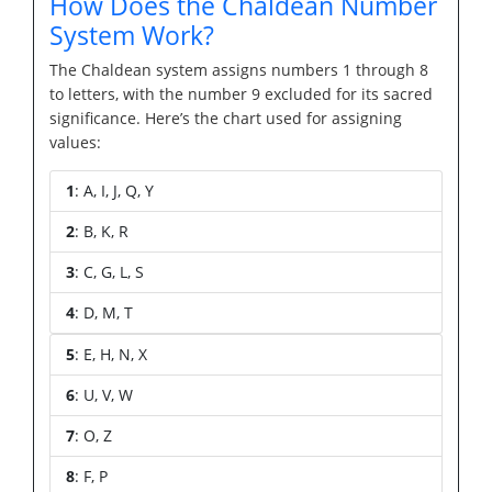
How Does the Chaldean Number
System Work?
The Chaldean system assigns numbers 1 through 8
to letters, with the number 9 excluded for its sacred
significance. Here’s the chart used for assigning
values:
1
: A, I, J, Q, Y
2
: B, K, R
3
: C, G, L, S
4
: D, M, T
5
: E, H, N, X
6
: U, V, W
7
: O, Z
8
: F, P