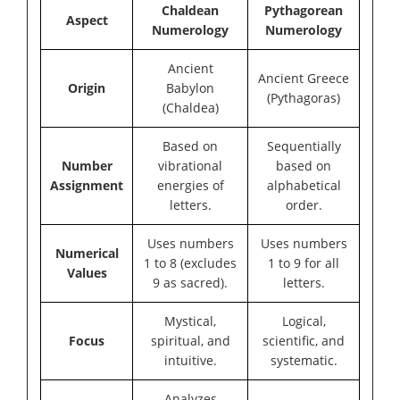
Chaldean
Pythagorean
Aspect
Numerology
Numerology
Ancient
Ancient Greece
Origin
Babylon
(Pythagoras)
(Chaldea)
Based on
Sequentially
Number
vibrational
based on
Assignment
energies of
alphabetical
letters.
order.
Uses numbers
Uses numbers
Numerical
1 to 8 (excludes
1 to 9 for all
Values
9 as sacred).
letters.
Mystical,
Logical,
Focus
spiritual, and
scientific, and
intuitive.
systematic.
Analyzes