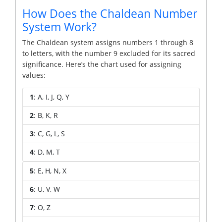
How Does the Chaldean Number
System Work?
The Chaldean system assigns numbers 1 through 8
to letters, with the number 9 excluded for its sacred
significance. Here’s the chart used for assigning
values:
1
: A, I, J, Q, Y
2
: B, K, R
3
: C, G, L, S
4
: D, M, T
5
: E, H, N, X
6
: U, V, W
7
: O, Z