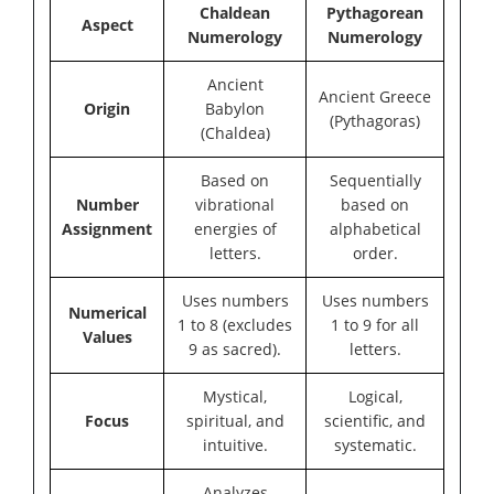
Chaldean
Pythagorean
Aspect
Numerology
Numerology
Ancient
Ancient Greece
Origin
Babylon
(Pythagoras)
(Chaldea)
Based on
Sequentially
Number
vibrational
based on
Assignment
energies of
alphabetical
letters.
order.
Uses numbers
Uses numbers
Numerical
1 to 8 (excludes
1 to 9 for all
Values
9 as sacred).
letters.
Mystical,
Logical,
Focus
spiritual, and
scientific, and
intuitive.
systematic.
Analyzes