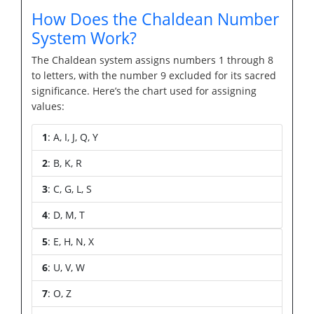
How Does the Chaldean Number
System Work?
The Chaldean system assigns numbers 1 through 8
to letters, with the number 9 excluded for its sacred
significance. Here’s the chart used for assigning
values:
1
: A, I, J, Q, Y
2
: B, K, R
3
: C, G, L, S
4
: D, M, T
5
: E, H, N, X
6
: U, V, W
7
: O, Z