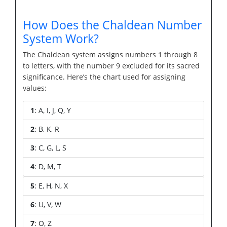
How Does the Chaldean Number
System Work?
The Chaldean system assigns numbers 1 through 8
to letters, with the number 9 excluded for its sacred
significance. Here’s the chart used for assigning
values:
1
: A, I, J, Q, Y
2
: B, K, R
3
: C, G, L, S
4
: D, M, T
5
: E, H, N, X
6
: U, V, W
7
: O, Z