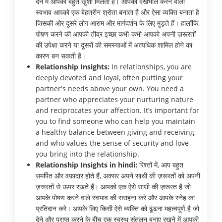
देने में आपको बहुत खुशी मिलती है। आपका देखभाल करने वाला
स्वभाव आपको एक बेहतरीन श्रोता बनाता है और ऐसा व्यक्ति बनाता है
जिसकी ओर दूसरे लोग आराम और मार्गदर्शन के लिए मुड़ते हैं। हालाँकि,
पोषण करने की आपकी तीव्र इच्छा कभी-कभी आपको अपनी ज़रूरतों
की उपेक्षा करने या दूसरों की समस्याओं में अत्यधिक शामिल होने का
कारण बन सकती है।
Relationship Insights:
In relationships, you are
deeply devoted and loyal, often putting your
partner's needs above your own. You need a
partner who appreciates your nurturing nature
and reciprocates your affection. It’s important for
you to find someone who can help you maintain
a healthy balance between giving and receiving,
and who values the sense of security and love
you bring into the relationship.
Relationship Insights in hindi:
रिश्तों में, आप बहुत
समर्पित और वफ़ादार होते हैं, अक्सर अपने साथी की ज़रूरतों को अपनी
ज़रूरतों से ऊपर रखते हैं। आपको एक ऐसे साथी की ज़रूरत है जो
आपके पोषण करने वाले स्वभाव की सराहना करे और आपके स्नेह का
प्रतिदान करे। आपके लिए किसी ऐसे व्यक्ति को ढूंढना महत्वपूर्ण है जो
देने और प्राप्त करने के बीच एक स्वस्थ संतुलन बनाए रखने में आपकी