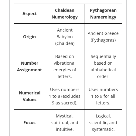
Chaldean
Pythagorean
Aspect
Numerology
Numerology
Ancient
Ancient Greece
Origin
Babylon
(Pythagoras)
(Chaldea)
Based on
Sequentially
Number
vibrational
based on
Assignment
energies of
alphabetical
letters.
order.
Uses numbers
Uses numbers
Numerical
1 to 8 (excludes
1 to 9 for all
Values
9 as sacred).
letters.
Mystical,
Logical,
Focus
spiritual, and
scientific, and
intuitive.
systematic.