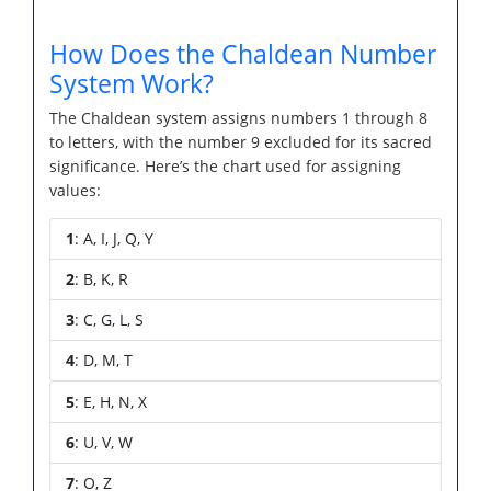
How Does the Chaldean Number
System Work?
The Chaldean system assigns numbers 1 through 8
to letters, with the number 9 excluded for its sacred
significance. Here’s the chart used for assigning
values:
1
: A, I, J, Q, Y
2
: B, K, R
3
: C, G, L, S
4
: D, M, T
5
: E, H, N, X
6
: U, V, W
7
: O, Z