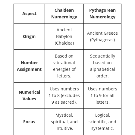
Chaldean
Pythagorean
Aspect
Numerology
Numerology
Ancient
Ancient Greece
Origin
Babylon
(Pythagoras)
(Chaldea)
Based on
Sequentially
Number
vibrational
based on
Assignment
energies of
alphabetical
letters.
order.
Uses numbers
Uses numbers
Numerical
1 to 8 (excludes
1 to 9 for all
Values
9 as sacred).
letters.
Mystical,
Logical,
Focus
spiritual, and
scientific, and
intuitive.
systematic.