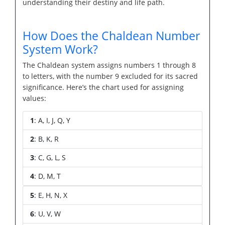
understanding their destiny and life path.
How Does the Chaldean Number
System Work?
The Chaldean system assigns numbers 1 through 8
to letters, with the number 9 excluded for its sacred
significance. Here’s the chart used for assigning
values:
1
: A, I, J, Q, Y
2
: B, K, R
3
: C, G, L, S
4
: D, M, T
5
: E, H, N, X
6
: U, V, W