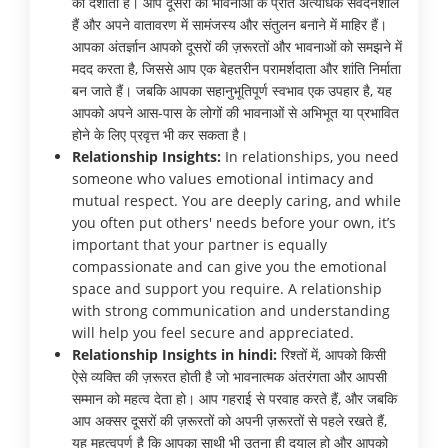
को दर्शाता है। आप दूसरों की भावनाओं के प्रति अत्यधिक संवेदनशील
हैं और अपने वातावरण में सामंजस्य और संतुलन बनाने में माहिर हैं।
आपका अंतर्ज्ञान आपको दूसरों की ज़रूरतों और भावनाओं को समझने में
मदद करता है, जिससे आप एक बेहतरीन परामर्शदाता और शांति निर्माता
बन जाते हैं। जबकि आपका सहानुभूतिपूर्ण स्वभाव एक उपहार है, यह
आपको अपने आस-पास के लोगों की भावनाओं से अभिभूत या प्रभावित
होने के लिए प्रवृत्त भी कर सकता है।
Relationship Insights:
In relationships, you need
someone who values emotional intimacy and
mutual respect. You are deeply caring, and while
you often put others' needs before your own, it’s
important that your partner is equally
compassionate and can give you the emotional
space and support you require. A relationship
with strong communication and understanding
will help you feel secure and appreciated.
Relationship Insights in hindi:
रिश्तों में, आपको किसी
ऐसे व्यक्ति की ज़रूरत होती है जो भावनात्मक अंतरंगता और आपसी
सम्मान को महत्व देता हो। आप गहराई से परवाह करते हैं, और जबकि
आप अक्सर दूसरों की ज़रूरतों को अपनी ज़रूरतों से पहले रखते हैं,
यह महत्वपूर्ण है कि आपका साथी भी उतना ही दयालु हो और आपको