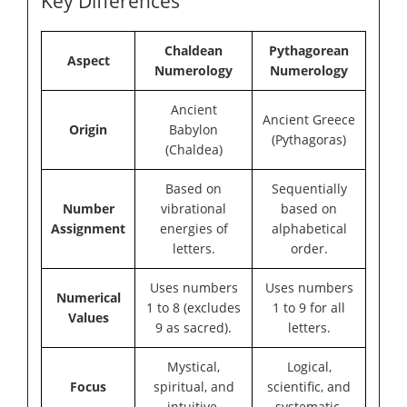
Key Differences
Chaldean
Pythagorean
Aspect
Numerology
Numerology
Ancient
Ancient Greece
Origin
Babylon
(Pythagoras)
(Chaldea)
Based on
Sequentially
Number
vibrational
based on
Assignment
energies of
alphabetical
letters.
order.
Uses numbers
Uses numbers
Numerical
1 to 8 (excludes
1 to 9 for all
Values
9 as sacred).
letters.
Mystical,
Logical,
Focus
spiritual, and
scientific, and
intuitive.
systematic.