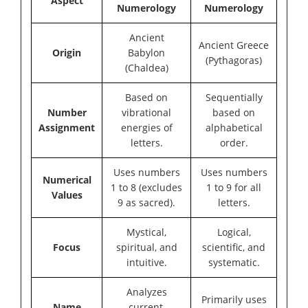
Aspect
Numerology
Numerology
Ancient
Ancient Greece
Origin
Babylon
(Pythagoras)
(Chaldea)
Based on
Sequentially
Number
vibrational
based on
Assignment
energies of
alphabetical
letters.
order.
Uses numbers
Uses numbers
Numerical
1 to 8 (excludes
1 to 9 for all
Values
9 as sacred).
letters.
Mystical,
Logical,
Focus
spiritual, and
scientific, and
intuitive.
systematic.
Analyzes
Primarily uses
Name
current,