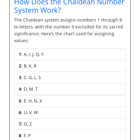
How Does the Chaldean Number
System Work?
The Chaldean system assigns numbers 1 through 8
to letters, with the number 9 excluded for its sacred
significance. Here’s the chart used for assigning
values:
1
: A, I, J, Q, Y
2
: B, K, R
3
: C, G, L, S
4
: D, M, T
5
: E, H, N, X
6
: U, V, W
7
: O, Z
8
: F, P