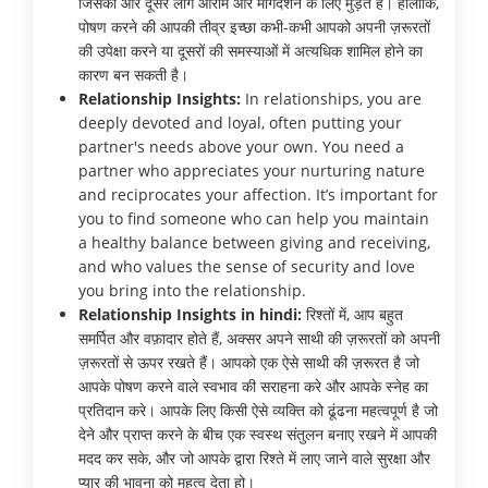
जिसकी ओर दूसरे लोग आराम और मार्गदर्शन के लिए मुड़ते हैं। हालाँकि,
पोषण करने की आपकी तीव्र इच्छा कभी-कभी आपको अपनी ज़रूरतों
की उपेक्षा करने या दूसरों की समस्याओं में अत्यधिक शामिल होने का
कारण बन सकती है।
Relationship Insights:
In relationships, you are
deeply devoted and loyal, often putting your
partner's needs above your own. You need a
partner who appreciates your nurturing nature
and reciprocates your affection. It’s important for
you to find someone who can help you maintain
a healthy balance between giving and receiving,
and who values the sense of security and love
you bring into the relationship.
Relationship Insights in hindi:
रिश्तों में, आप बहुत
समर्पित और वफ़ादार होते हैं, अक्सर अपने साथी की ज़रूरतों को अपनी
ज़रूरतों से ऊपर रखते हैं। आपको एक ऐसे साथी की ज़रूरत है जो
आपके पोषण करने वाले स्वभाव की सराहना करे और आपके स्नेह का
प्रतिदान करे। आपके लिए किसी ऐसे व्यक्ति को ढूंढना महत्वपूर्ण है जो
देने और प्राप्त करने के बीच एक स्वस्थ संतुलन बनाए रखने में आपकी
मदद कर सके, और जो आपके द्वारा रिश्ते में लाए जाने वाले सुरक्षा और
प्यार की भावना को महत्व देता हो।