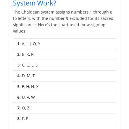
System Work?
The Chaldean system assigns numbers 1 through 8
to letters, with the number 9 excluded for its sacred
significance. Here’s the chart used for assigning
values:
1
: A, I, J, Q, Y
2
: B, K, R
3
: C, G, L, S
4
: D, M, T
5
: E, H, N, X
6
: U, V, W
7
: O, Z
8
: F, P