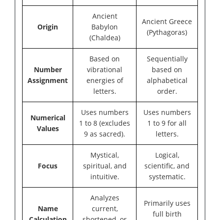
Ancient
Ancient Greece
Origin
Babylon
(Pythagoras)
(Chaldea)
Based on
Sequentially
Number
vibrational
based on
Assignment
energies of
alphabetical
letters.
order.
Uses numbers
Uses numbers
Numerical
1 to 8 (excludes
1 to 9 for all
Values
9 as sacred).
letters.
Mystical,
Logical,
Focus
spiritual, and
scientific, and
intuitive.
systematic.
Analyzes
Primarily uses
Name
current,
full birth
Calculation
shortened, or