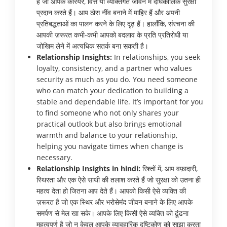
हैं जो आपके करियर, वित्त या व्यक्तिगत जीवन में दीर्घकालिक सुरक्षा
प्रदान करते हैं। आप ठोस नींव बनाने में माहिर हैं और अपनी
प्रतिबद्धताओं का पालन करने के लिए दृढ़ हैं। हालाँकि, संरचना की
आपकी ज़रूरत कभी-कभी आपको बदलाव के प्रति प्रतिरोधी या
जोखिम लेने में अत्यधिक सतर्क बना सकती है।
Relationship Insights:
In relationships, you seek
loyalty, consistency, and a partner who values
security as much as you do. You need someone
who can match your dedication to building a
stable and dependable life. It’s important for you
to find someone who not only shares your
practical outlook but also brings emotional
warmth and balance to your relationship,
helping you navigate times when change is
necessary.
Relationship Insights in hindi:
रिश्तों में, आप वफ़ादारी,
स्थिरता और एक ऐसे साथी की तलाश करते हैं जो सुरक्षा को उतना ही
महत्व देता हो जितना आप देते हैं। आपको किसी ऐसे व्यक्ति की
ज़रूरत है जो एक स्थिर और भरोसेमंद जीवन बनाने के लिए आपके
समर्पण से मेल खा सके। आपके लिए किसी ऐसे व्यक्ति को ढूंढना
महत्वपूर्ण है जो न केवल आपके व्यावहारिक दृष्टिकोण को साझा करता