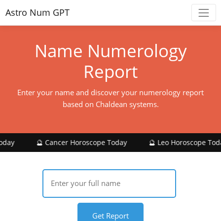
Astro Num GPT
Name Numerology
Report
Enter your name and discover your numerology report
based on Chaldean systems.
🔮 Cancer Horoscope Today
🔮 Leo Horoscope Today