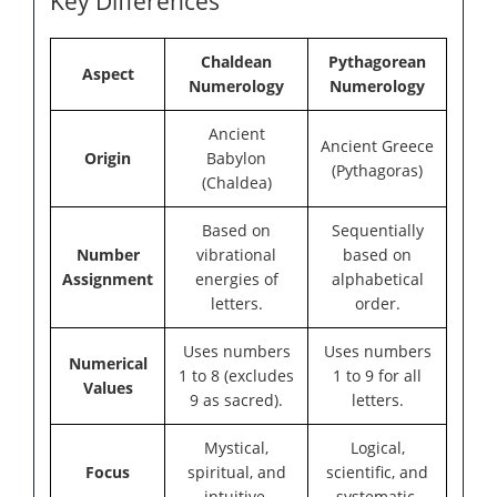
Key Differences
Chaldean
Pythagorean
Aspect
Numerology
Numerology
Ancient
Ancient Greece
Origin
Babylon
(Pythagoras)
(Chaldea)
Based on
Sequentially
Number
vibrational
based on
Assignment
energies of
alphabetical
letters.
order.
Uses numbers
Uses numbers
Numerical
1 to 8 (excludes
1 to 9 for all
Values
9 as sacred).
letters.
Mystical,
Logical,
Focus
spiritual, and
scientific, and
intuitive.
systematic.