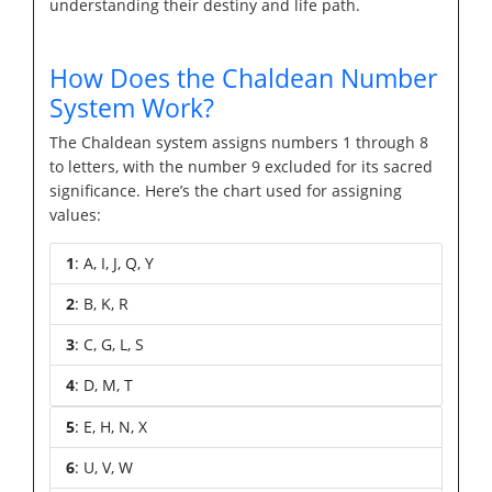
understanding their destiny and life path.
How Does the Chaldean Number
System Work?
The Chaldean system assigns numbers 1 through 8
to letters, with the number 9 excluded for its sacred
significance. Here’s the chart used for assigning
values:
1
: A, I, J, Q, Y
2
: B, K, R
3
: C, G, L, S
4
: D, M, T
5
: E, H, N, X
6
: U, V, W