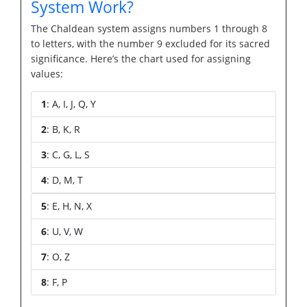
System Work?
The Chaldean system assigns numbers 1 through 8
to letters, with the number 9 excluded for its sacred
significance. Here’s the chart used for assigning
values:
1
: A, I, J, Q, Y
2
: B, K, R
3
: C, G, L, S
4
: D, M, T
5
: E, H, N, X
6
: U, V, W
7
: O, Z
8
: F, P