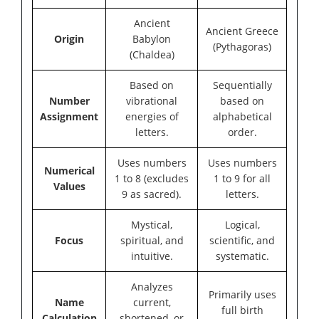
Ancient
Ancient Greece
Origin
Babylon
(Pythagoras)
(Chaldea)
Based on
Sequentially
Number
vibrational
based on
Assignment
energies of
alphabetical
letters.
order.
Uses numbers
Uses numbers
Numerical
1 to 8 (excludes
1 to 9 for all
Values
9 as sacred).
letters.
Mystical,
Logical,
Focus
spiritual, and
scientific, and
intuitive.
systematic.
Analyzes
Primarily uses
Name
current,
full birth
Calculation
shortened, or