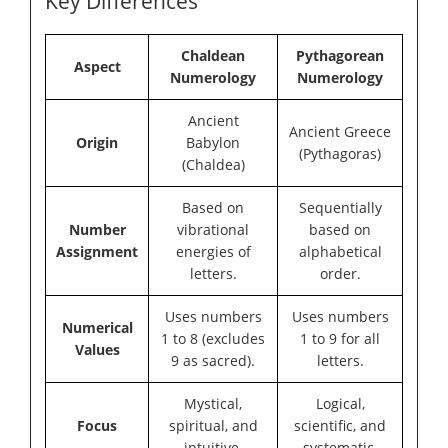
Key Differences
Chaldean
Pythagorean
Aspect
Numerology
Numerology
Ancient
Ancient Greece
Origin
Babylon
(Pythagoras)
(Chaldea)
Based on
Sequentially
Number
vibrational
based on
Assignment
energies of
alphabetical
letters.
order.
Uses numbers
Uses numbers
Numerical
1 to 8 (excludes
1 to 9 for all
Values
9 as sacred).
letters.
Mystical,
Logical,
Focus
spiritual, and
scientific, and
intuitive.
systematic.