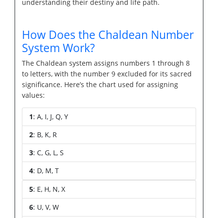
understanding their destiny and life path.
How Does the Chaldean Number
System Work?
The Chaldean system assigns numbers 1 through 8
to letters, with the number 9 excluded for its sacred
significance. Here’s the chart used for assigning
values:
1
: A, I, J, Q, Y
2
: B, K, R
3
: C, G, L, S
4
: D, M, T
5
: E, H, N, X
6
: U, V, W