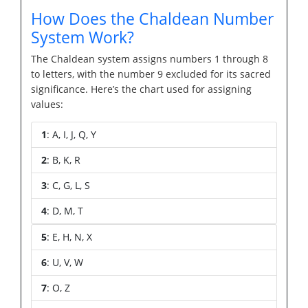
How Does the Chaldean Number
System Work?
The Chaldean system assigns numbers 1 through 8
to letters, with the number 9 excluded for its sacred
significance. Here’s the chart used for assigning
values:
1
: A, I, J, Q, Y
2
: B, K, R
3
: C, G, L, S
4
: D, M, T
5
: E, H, N, X
6
: U, V, W
7
: O, Z