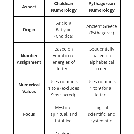
Chaldean
Pythagorean
Aspect
Numerology
Numerology
Ancient
Ancient Greece
Origin
Babylon
(Pythagoras)
(Chaldea)
Based on
Sequentially
Number
vibrational
based on
Assignment
energies of
alphabetical
letters.
order.
Uses numbers
Uses numbers
Numerical
1 to 8 (excludes
1 to 9 for all
Values
9 as sacred).
letters.
Mystical,
Logical,
Focus
spiritual, and
scientific, and
intuitive.
systematic.
Analyzes