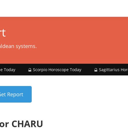
t
aldean systems.
🔮 Scorpio Horoscope Today
🔮 Sagittarius Horoscope Toda
for CHARU