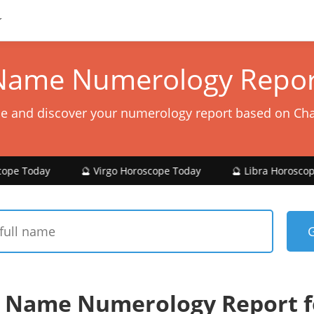
Name Numerology Repor
e and discover your numerology report based on Ch
🔮 Virgo Horoscope Today
🔮 Libra Horoscope Today
 Name Numerology Report 