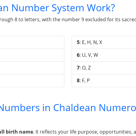
an Number System Work?
gh 8 to letters, with the number 9 excluded for its sacred 
5
: E, H, N, X
6
: U, V, W
7
: O, Z
8
: F, P
y Numbers in Chaldean Numero
ull birth name
. It reflects your life purpose, opportunities, 