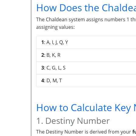
How Does the Chalde
The Chaldean system assigns numbers 1 throu
assigning values:
1
: A, I, J, Q, Y
2
: B, K, R
3
: C, G, L, S
4
: D, M, T
How to Calculate Ke
1. Destiny Number
The Destiny Number is derived from your
f