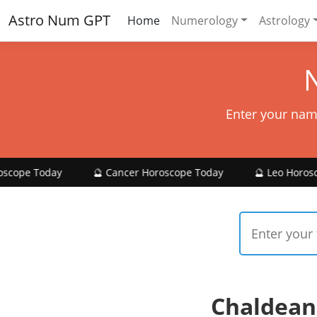
Astro Num GPT
Home
Numerology
Astrology
Enter your nam
🔮 Cancer Horoscope Today
🔮 Leo Horoscope Today
Chaldean