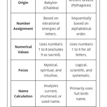
Origin
Babylon
(Pythagoras)
(Chaldea)
Based on
Sequentially
Number
vibrational
based on
Assignment
energies of
alphabetical
letters.
order.
Uses numbers
Uses numbers
Numerical
1 to 8 (excludes
1 to 9 for all
Values
9 as sacred).
letters.
Mystical,
Logical,
Focus
spiritual, and
scientific, and
intuitive.
systematic.
Analyzes
Primarily uses
Name
current,
full birth
Calculation
shortened, or
name.
used name.