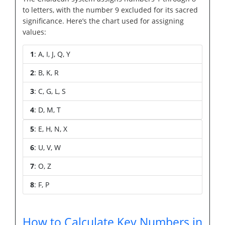
to letters, with the number 9 excluded for its sacred
significance. Here’s the chart used for assigning
values:
1
: A, I, J, Q, Y
2
: B, K, R
3
: C, G, L, S
4
: D, M, T
5
: E, H, N, X
6
: U, V, W
7
: O, Z
8
: F, P
How to Calculate Key Numbers in