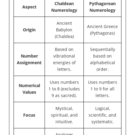
Chaldean
Pythagorean
Aspect
Numerology
Numerology
Ancient
Ancient Greece
Origin
Babylon
(Pythagoras)
(Chaldea)
Based on
Sequentially
Number
vibrational
based on
Assignment
energies of
alphabetical
letters.
order.
Uses numbers
Uses numbers
Numerical
1 to 8 (excludes
1 to 9 for all
Values
9 as sacred).
letters.
Mystical,
Logical,
Focus
spiritual, and
scientific, and
intuitive.
systematic.
Analyzes