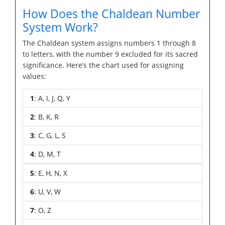
How Does the Chaldean Number
System Work?
The Chaldean system assigns numbers 1 through 8
to letters, with the number 9 excluded for its sacred
significance. Here’s the chart used for assigning
values:
1
: A, I, J, Q, Y
2
: B, K, R
3
: C, G, L, S
4
: D, M, T
5
: E, H, N, X
6
: U, V, W
7
: O, Z