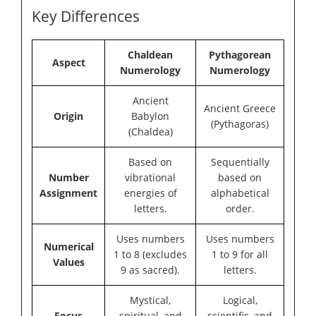
Key Differences
Chaldean
Pythagorean
Aspect
Numerology
Numerology
Ancient
Ancient Greece
Origin
Babylon
(Pythagoras)
(Chaldea)
Based on
Sequentially
Number
vibrational
based on
Assignment
energies of
alphabetical
letters.
order.
Uses numbers
Uses numbers
Numerical
1 to 8 (excludes
1 to 9 for all
Values
9 as sacred).
letters.
Mystical,
Logical,
Focus
spiritual, and
scientific, and