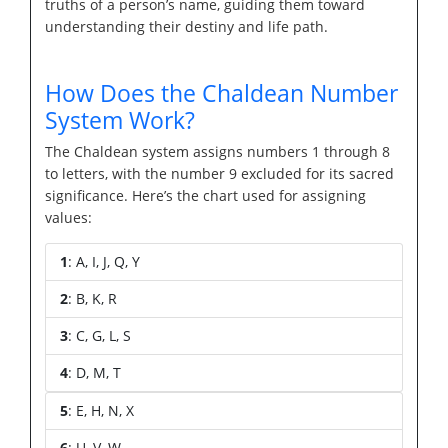
truths of a person’s name, guiding them toward
understanding their destiny and life path.
How Does the Chaldean Number
System Work?
The Chaldean system assigns numbers 1 through 8
to letters, with the number 9 excluded for its sacred
significance. Here’s the chart used for assigning
values:
1
: A, I, J, Q, Y
2
: B, K, R
3
: C, G, L, S
4
: D, M, T
5
: E, H, N, X
6
: U, V, W