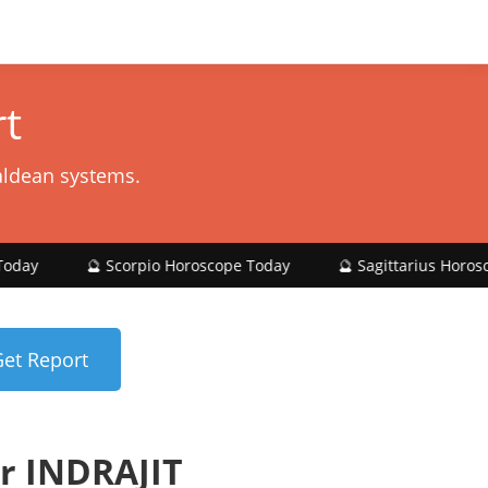
t
aldean systems.
🔮 Scorpio Horoscope Today
🔮 Sagittarius Horoscope Today
r INDRAJIT