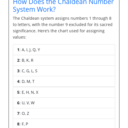
How Does the Chaldean Number
System Work?
The Chaldean system assigns numbers 1 through 8
to letters, with the number 9 excluded for its sacred
significance. Here’s the chart used for assigning
values:
1
: A, I, J, Q, Y
2
: B, K, R
3
: C, G, L, S
4
: D, M, T
5
: E, H, N, X
6
: U, V, W
7
: O, Z
8
: F, P