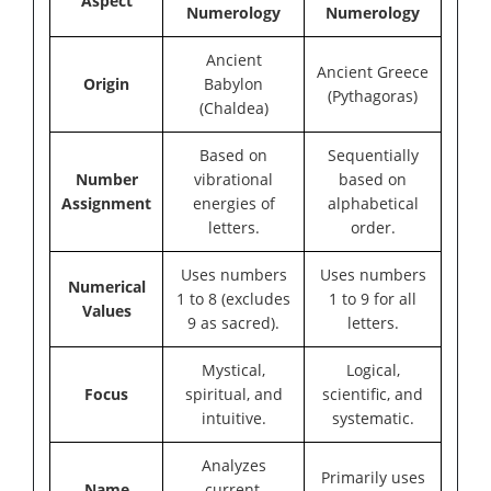
Aspect
Numerology
Numerology
Ancient
Ancient Greece
Origin
Babylon
(Pythagoras)
(Chaldea)
Based on
Sequentially
Number
vibrational
based on
Assignment
energies of
alphabetical
letters.
order.
Uses numbers
Uses numbers
Numerical
1 to 8 (excludes
1 to 9 for all
Values
9 as sacred).
letters.
Mystical,
Logical,
Focus
spiritual, and
scientific, and
intuitive.
systematic.
Analyzes
Primarily uses
Name
current,