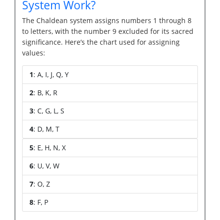
System Work?
The Chaldean system assigns numbers 1 through 8
to letters, with the number 9 excluded for its sacred
significance. Here’s the chart used for assigning
values:
1
: A, I, J, Q, Y
2
: B, K, R
3
: C, G, L, S
4
: D, M, T
5
: E, H, N, X
6
: U, V, W
7
: O, Z
8
: F, P