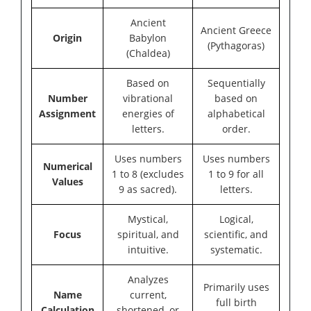
Ancient
Ancient Greece
Origin
Babylon
(Pythagoras)
(Chaldea)
Based on
Sequentially
Number
vibrational
based on
Assignment
energies of
alphabetical
letters.
order.
Uses numbers
Uses numbers
Numerical
1 to 8 (excludes
1 to 9 for all
Values
9 as sacred).
letters.
Mystical,
Logical,
Focus
spiritual, and
scientific, and
intuitive.
systematic.
Analyzes
Primarily uses
Name
current,
full birth
Calculation
shortened, or