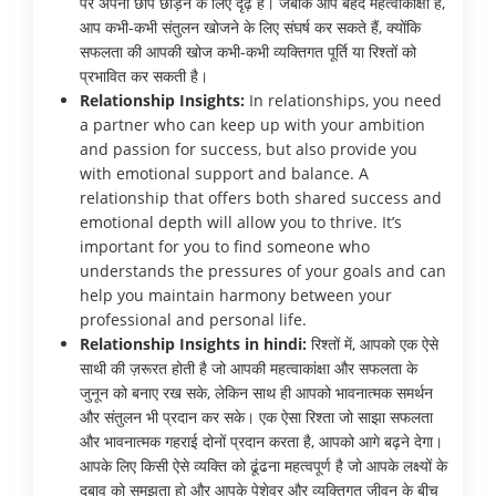
पर अपनी छाप छोड़ने के लिए दृढ़ हैं। जबकि आप बेहद महत्वाकांक्षी हैं,
आप कभी-कभी संतुलन खोजने के लिए संघर्ष कर सकते हैं, क्योंकि
सफलता की आपकी खोज कभी-कभी व्यक्तिगत पूर्ति या रिश्तों को
प्रभावित कर सकती है।
Relationship Insights:
In relationships, you need
a partner who can keep up with your ambition
and passion for success, but also provide you
with emotional support and balance. A
relationship that offers both shared success and
emotional depth will allow you to thrive. It’s
important for you to find someone who
understands the pressures of your goals and can
help you maintain harmony between your
professional and personal life.
Relationship Insights in hindi:
रिश्तों में, आपको एक ऐसे
साथी की ज़रूरत होती है जो आपकी महत्वाकांक्षा और सफलता के
जुनून को बनाए रख सके, लेकिन साथ ही आपको भावनात्मक समर्थन
और संतुलन भी प्रदान कर सके। एक ऐसा रिश्ता जो साझा सफलता
और भावनात्मक गहराई दोनों प्रदान करता है, आपको आगे बढ़ने देगा।
आपके लिए किसी ऐसे व्यक्ति को ढूंढना महत्वपूर्ण है जो आपके लक्ष्यों के
दबाव को समझता हो और आपके पेशेवर और व्यक्तिगत जीवन के बीच