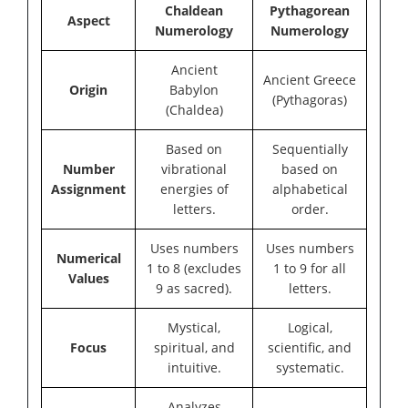
Chaldean
Pythagorean
Aspect
Numerology
Numerology
Ancient
Ancient Greece
Origin
Babylon
(Pythagoras)
(Chaldea)
Based on
Sequentially
Number
vibrational
based on
Assignment
energies of
alphabetical
letters.
order.
Uses numbers
Uses numbers
Numerical
1 to 8 (excludes
1 to 9 for all
Values
9 as sacred).
letters.
Mystical,
Logical,
Focus
spiritual, and
scientific, and
intuitive.
systematic.
Analyzes