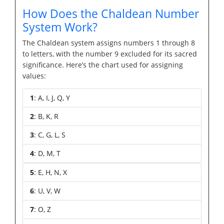
How Does the Chaldean Number
System Work?
The Chaldean system assigns numbers 1 through 8
to letters, with the number 9 excluded for its sacred
significance. Here’s the chart used for assigning
values:
1
: A, I, J, Q, Y
2
: B, K, R
3
: C, G, L, S
4
: D, M, T
5
: E, H, N, X
6
: U, V, W
7
: O, Z