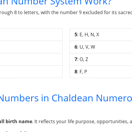
an Number System Work?
gh 8 to letters, with the number 9 excluded for its sacred 
5
: E, H, N, X
6
: U, V, W
7
: O, Z
8
: F, P
y Numbers in Chaldean Numero
ull birth name
. It reflects your life purpose, opportunities, 