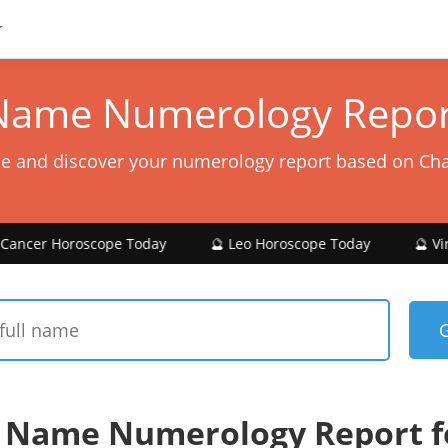
Name Numerology Repor
e and discover your numerology report based on Ch
scope Today
🔮 Leo Horoscope Today
🔮 Virgo Horosco
 Name Numerology Report f