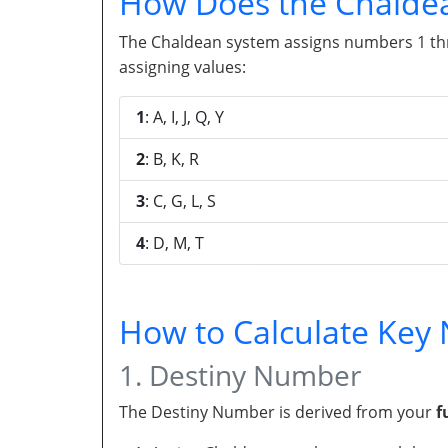
How Does the Chalde
The Chaldean system assigns numbers 1 throu
assigning values:
1
: A, I, J, Q, Y
2
: B, K, R
3
: C, G, L, S
4
: D, M, T
How to Calculate Ke
1. Destiny Number
The Destiny Number is derived from your
f