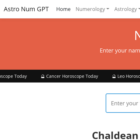
Astro Num GPT
Home
Numerology
Astrology
Enter your nam
y
🔮 Cancer Horoscope Today
🔮 Leo Horoscope Today
Chaldean