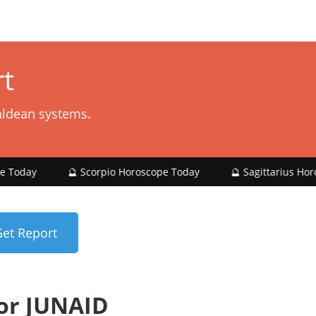
t
aldean systems.
🔮 Scorpio Horoscope Today
🔮 Sagittarius Horoscope Tod
or JUNAID