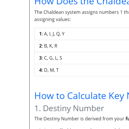
How Does the Chalde
The Chaldean system assigns numbers 1 throu
assigning values:
1
: A, I, J, Q, Y
2
: B, K, R
3
: C, G, L, S
4
: D, M, T
How to Calculate Ke
1. Destiny Number
The Destiny Number is derived from your
f