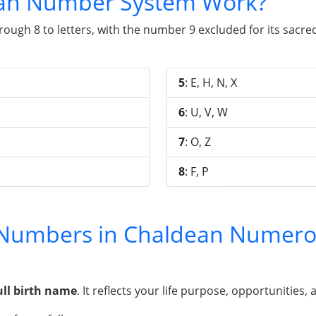
an Number System Work?
gh 8 to letters, with the number 9 excluded for its sacred 
5
: E, H, N, X
6
: U, V, W
7
: O, Z
8
: F, P
y Numbers in Chaldean Numero
ull birth name
. It reflects your life purpose, opportunities, 