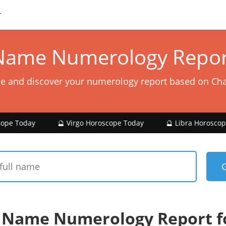
Name Numerology Repor
e and discover your numerology report based on Ch
🔮 Virgo Horoscope Today
🔮 Libra Horoscope Today
 Name Numerology Report f