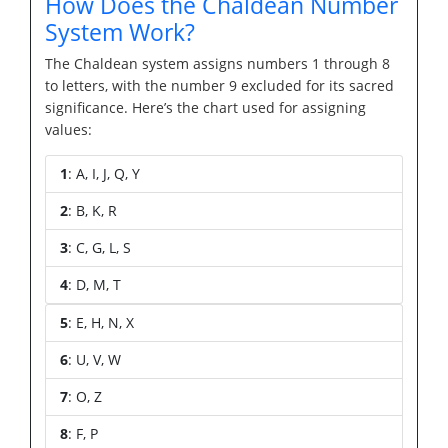
How Does the Chaldean Number
System Work?
The Chaldean system assigns numbers 1 through 8
to letters, with the number 9 excluded for its sacred
significance. Here’s the chart used for assigning
values:
1
: A, I, J, Q, Y
2
: B, K, R
3
: C, G, L, S
4
: D, M, T
5
: E, H, N, X
6
: U, V, W
7
: O, Z
8
: F, P