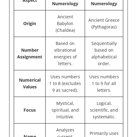
Aspect
Numerology
Numerology
Ancient
Ancient Greece
Origin
Babylon
(Pythagoras)
(Chaldea)
Based on
Sequentially
Number
vibrational
based on
Assignment
energies of
alphabetical
letters.
order.
Uses numbers
Uses numbers
Numerical
1 to 8 (excludes
1 to 9 for all
Values
9 as sacred).
letters.
Mystical,
Logical,
Focus
spiritual, and
scientific, and
intuitive.
systematic.
Analyzes
Primarily uses
Name
current,