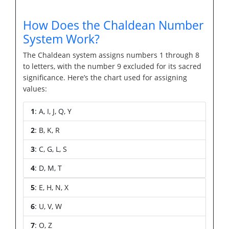
How Does the Chaldean Number
System Work?
The Chaldean system assigns numbers 1 through 8
to letters, with the number 9 excluded for its sacred
significance. Here’s the chart used for assigning
values:
1
: A, I, J, Q, Y
2
: B, K, R
3
: C, G, L, S
4
: D, M, T
5
: E, H, N, X
6
: U, V, W
7
: O, Z