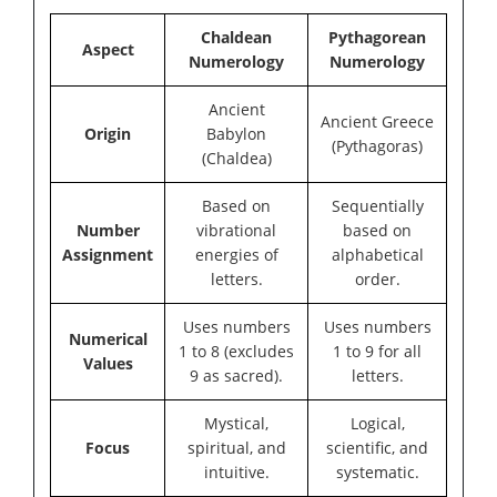
Chaldean
Pythagorean
Aspect
Numerology
Numerology
Ancient
Ancient Greece
Origin
Babylon
(Pythagoras)
(Chaldea)
Based on
Sequentially
Number
vibrational
based on
Assignment
energies of
alphabetical
letters.
order.
Uses numbers
Uses numbers
Numerical
1 to 8 (excludes
1 to 9 for all
Values
9 as sacred).
letters.
Mystical,
Logical,
Focus
spiritual, and
scientific, and
intuitive.
systematic.