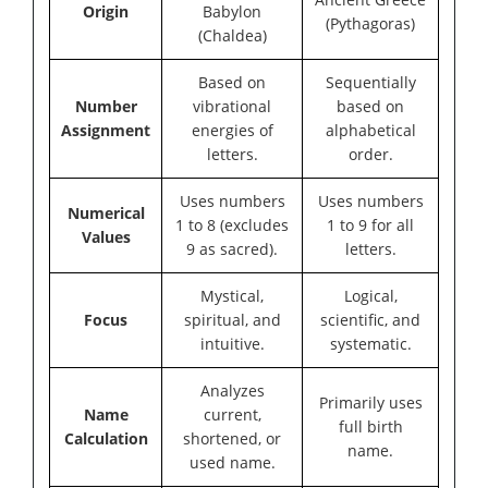
Origin
Babylon
(Pythagoras)
(Chaldea)
Based on
Sequentially
Number
vibrational
based on
Assignment
energies of
alphabetical
letters.
order.
Uses numbers
Uses numbers
Numerical
1 to 8 (excludes
1 to 9 for all
Values
9 as sacred).
letters.
Mystical,
Logical,
Focus
spiritual, and
scientific, and
intuitive.
systematic.
Analyzes
Primarily uses
Name
current,
full birth
Calculation
shortened, or
name.
used name.