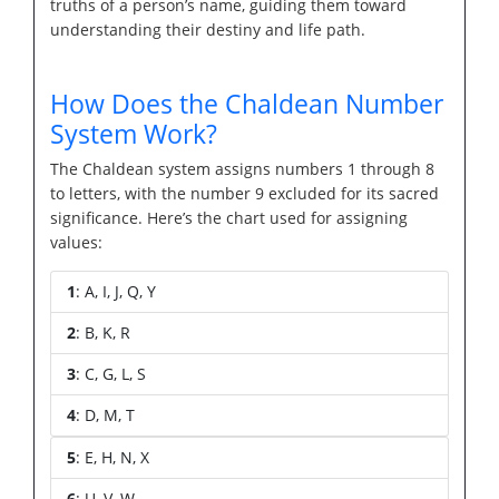
truths of a person’s name, guiding them toward
understanding their destiny and life path.
How Does the Chaldean Number
System Work?
The Chaldean system assigns numbers 1 through 8
to letters, with the number 9 excluded for its sacred
significance. Here’s the chart used for assigning
values:
1
: A, I, J, Q, Y
2
: B, K, R
3
: C, G, L, S
4
: D, M, T
5
: E, H, N, X
6
: U, V, W