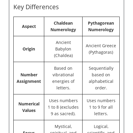
Key Differences
Chaldean
Pythagorean
Aspect
Numerology
Numerology
Ancient
Ancient Greece
Origin
Babylon
(Pythagoras)
(Chaldea)
Based on
Sequentially
Number
vibrational
based on
Assignment
energies of
alphabetical
letters.
order.
Uses numbers
Uses numbers
Numerical
1 to 8 (excludes
1 to 9 for all
Values
9 as sacred).
letters.
Mystical,
Logical,
Focus
spiritual, and
scientific, and