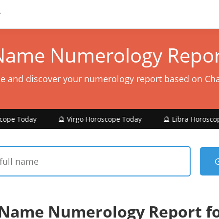
Name Numerology Repor
e and discover your numerology report based on Ch
🔮 Virgo Horoscope Today
🔮 Libra Horoscope Today
 Name Numerology Report f