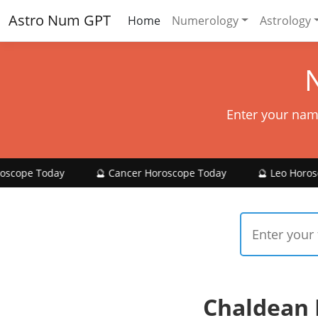
Astro Num GPT
Home
Numerology
Astrology
Enter your nam
y
🔮 Cancer Horoscope Today
🔮 Leo Horoscope Today
Chaldean