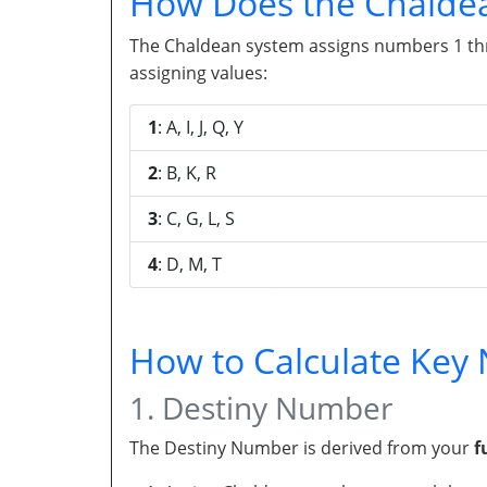
How Does the Chalde
The Chaldean system assigns numbers 1 throu
assigning values:
1
: A, I, J, Q, Y
2
: B, K, R
3
: C, G, L, S
4
: D, M, T
How to Calculate Ke
1. Destiny Number
The Destiny Number is derived from your
f