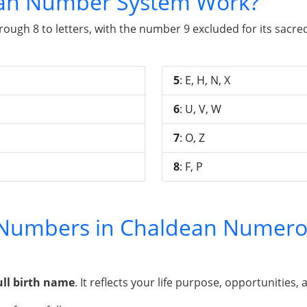
an Number System Work?
gh 8 to letters, with the number 9 excluded for its sacred 
5
: E, H, N, X
6
: U, V, W
7
: O, Z
8
: F, P
y Numbers in Chaldean Numero
ull birth name
. It reflects your life purpose, opportunities, 