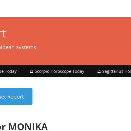
t
aldean systems.
🔮 Scorpio Horoscope Today
🔮 Sagittarius Horoscope Toda
or MONIKA