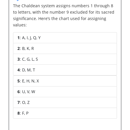
The Chaldean system assigns numbers 1 through 8
to letters, with the number 9 excluded for its sacred
significance. Here’s the chart used for assigning
values:
1
: A, I, J, Q, Y
2
: B, K, R
3
: C, G, L, S
4
: D, M, T
5
: E, H, N, X
6
: U, V, W
7
: O, Z
8
: F, P