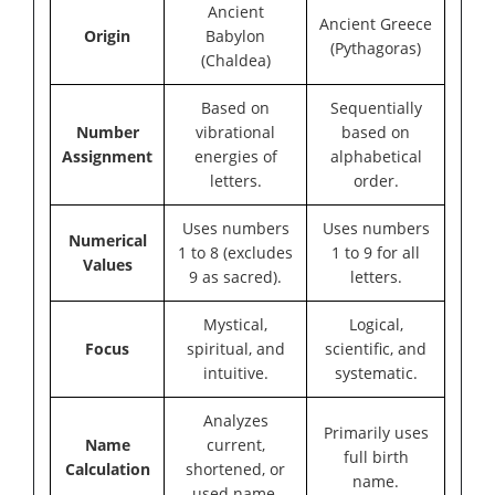
Ancient
Ancient Greece
Origin
Babylon
(Pythagoras)
(Chaldea)
Based on
Sequentially
Number
vibrational
based on
Assignment
energies of
alphabetical
letters.
order.
Uses numbers
Uses numbers
Numerical
1 to 8 (excludes
1 to 9 for all
Values
9 as sacred).
letters.
Mystical,
Logical,
Focus
spiritual, and
scientific, and
intuitive.
systematic.
Analyzes
Primarily uses
Name
current,
full birth
Calculation
shortened, or
name.
used name.