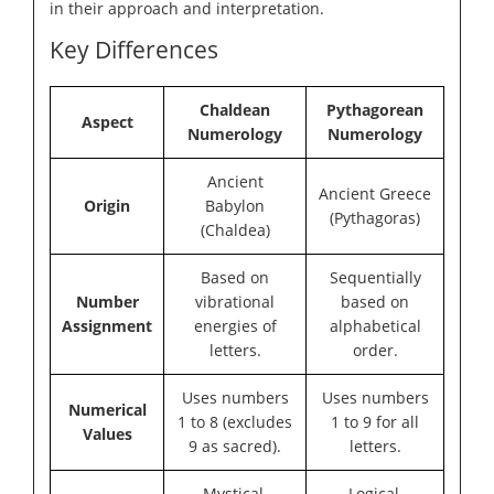
in their approach and interpretation.
Key Differences
Chaldean
Pythagorean
Aspect
Numerology
Numerology
Ancient
Ancient Greece
Origin
Babylon
(Pythagoras)
(Chaldea)
Based on
Sequentially
Number
vibrational
based on
Assignment
energies of
alphabetical
letters.
order.
Uses numbers
Uses numbers
Numerical
1 to 8 (excludes
1 to 9 for all
Values
9 as sacred).
letters.
Mystical,
Logical,