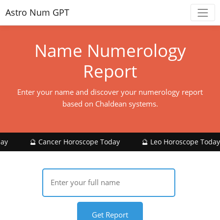
Astro Num GPT
Name Numerology
Report
Enter your name and discover your numerology report
based on Chaldean systems.
🔮 Cancer Horoscope Today
🔮 Leo Horoscope Today