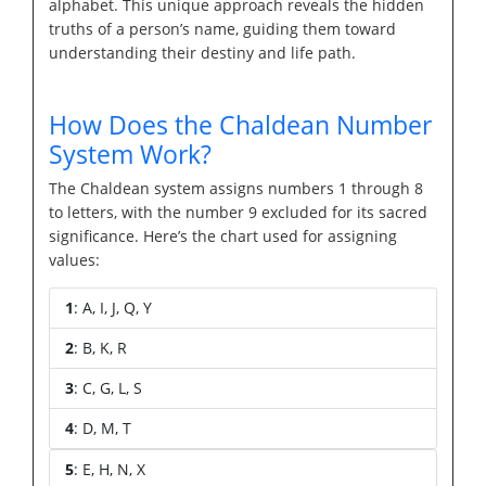
alphabet. This unique approach reveals the hidden
truths of a person’s name, guiding them toward
understanding their destiny and life path.
How Does the Chaldean Number
System Work?
The Chaldean system assigns numbers 1 through 8
to letters, with the number 9 excluded for its sacred
significance. Here’s the chart used for assigning
values:
1
: A, I, J, Q, Y
2
: B, K, R
3
: C, G, L, S
4
: D, M, T
5
: E, H, N, X