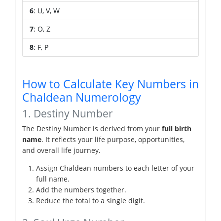
6
: U, V, W
7
: O, Z
8
: F, P
How to Calculate Key Numbers in
Chaldean Numerology
1. Destiny Number
The Destiny Number is derived from your
full birth
name
. It reflects your life purpose, opportunities,
and overall life journey.
Assign Chaldean numbers to each letter of your
full name.
Add the numbers together.
Reduce the total to a single digit.