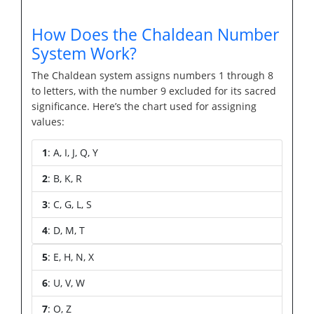
How Does the Chaldean Number
System Work?
The Chaldean system assigns numbers 1 through 8
to letters, with the number 9 excluded for its sacred
significance. Here’s the chart used for assigning
values:
1
: A, I, J, Q, Y
2
: B, K, R
3
: C, G, L, S
4
: D, M, T
5
: E, H, N, X
6
: U, V, W
7
: O, Z