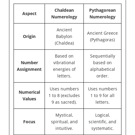
Chaldean
Pythagorean
Aspect
Numerology
Numerology
Ancient
Ancient Greece
Origin
Babylon
(Pythagoras)
(Chaldea)
Based on
Sequentially
Number
vibrational
based on
Assignment
energies of
alphabetical
letters.
order.
Uses numbers
Uses numbers
Numerical
1 to 8 (excludes
1 to 9 for all
Values
9 as sacred).
letters.
Mystical,
Logical,
Focus
spiritual, and
scientific, and
intuitive.
systematic.