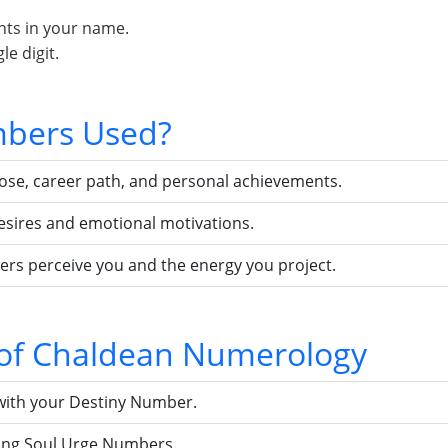
nts in your name.
e digit.
bers Used?
pose, career path, and personal achievements.
esires and emotional motivations.
ers perceive you and the energy you project.
s of Chaldean Numerology
with your Destiny Number.
sing Soul Urge Numbers.