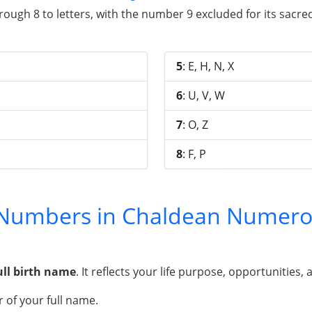
gh 8 to letters, with the number 9 excluded for its sacred 
5
: E, H, N, X
6
: U, V, W
7
: O, Z
8
: F, P
y Numbers in Chaldean Numero
ull birth name
. It reflects your life purpose, opportunities, 
 of your full name.