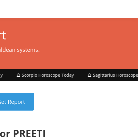
t
aldean systems.
corpio Horoscope Today
🔮 Sagittarius Horoscope Today
or PREETI