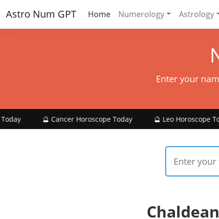
Astro Num GPT
Home
Numerology
Astrology
Enter your nam
🔮 Cancer Horoscope Today
🔮 Leo Horoscope Today
🔮
Chaldean