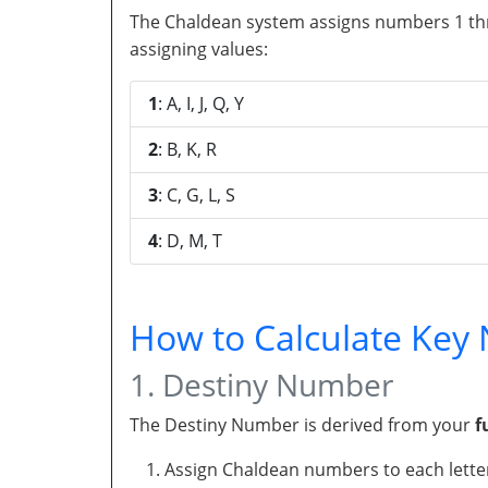
The Chaldean system assigns numbers 1 throu
assigning values:
1
: A, I, J, Q, Y
2
: B, K, R
3
: C, G, L, S
4
: D, M, T
How to Calculate Ke
1. Destiny Number
The Destiny Number is derived from your
f
Assign Chaldean numbers to each letter