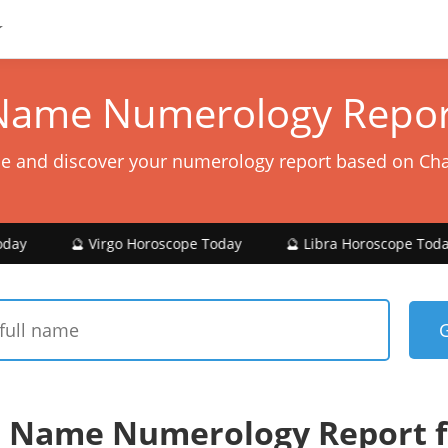
Name Numerology Repor
e and discover your numerology report based on Ch
 Virgo Horoscope Today
🔮 Libra Horoscope Today
🔮 S
 Name Numerology Report f