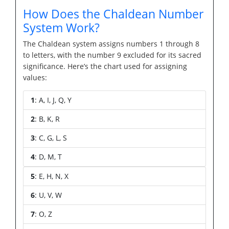
How Does the Chaldean Number
System Work?
The Chaldean system assigns numbers 1 through 8
to letters, with the number 9 excluded for its sacred
significance. Here’s the chart used for assigning
values:
1
: A, I, J, Q, Y
2
: B, K, R
3
: C, G, L, S
4
: D, M, T
5
: E, H, N, X
6
: U, V, W
7
: O, Z