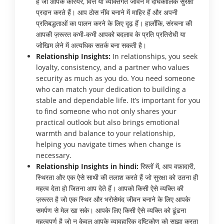
हैं जो आपके करियर, वित्त या व्यक्तिगत जीवन में दीर्घकालिक सुरक्षा
प्रदान करते हैं। आप ठोस नींव बनाने में माहिर हैं और अपनी
प्रतिबद्धताओं का पालन करने के लिए दृढ़ हैं। हालाँकि, संरचना की
आपकी ज़रूरत कभी-कभी आपको बदलाव के प्रति प्रतिरोधी या
जोखिम लेने में अत्यधिक सतर्क बना सकती है।
Relationship Insights:
In relationships, you seek
loyalty, consistency, and a partner who values
security as much as you do. You need someone
who can match your dedication to building a
stable and dependable life. It’s important for you
to find someone who not only shares your
practical outlook but also brings emotional
warmth and balance to your relationship,
helping you navigate times when change is
necessary.
Relationship Insights in hindi:
रिश्तों में, आप वफ़ादारी,
स्थिरता और एक ऐसे साथी की तलाश करते हैं जो सुरक्षा को उतना ही
महत्व देता हो जितना आप देते हैं। आपको किसी ऐसे व्यक्ति की
ज़रूरत है जो एक स्थिर और भरोसेमंद जीवन बनाने के लिए आपके
समर्पण से मेल खा सके। आपके लिए किसी ऐसे व्यक्ति को ढूंढना
महत्वपूर्ण है जो न केवल आपके व्यावहारिक दृष्टिकोण को साझा करता