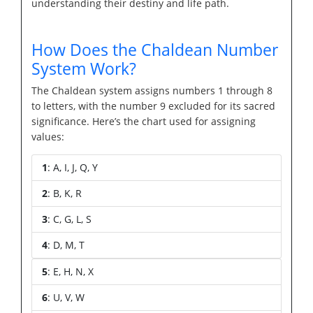
understanding their destiny and life path.
How Does the Chaldean Number
System Work?
The Chaldean system assigns numbers 1 through 8
to letters, with the number 9 excluded for its sacred
significance. Here’s the chart used for assigning
values:
1
: A, I, J, Q, Y
2
: B, K, R
3
: C, G, L, S
4
: D, M, T
5
: E, H, N, X
6
: U, V, W