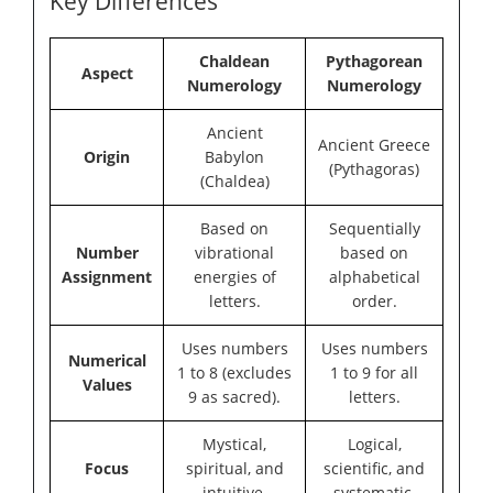
Key Differences
Chaldean
Pythagorean
Aspect
Numerology
Numerology
Ancient
Ancient Greece
Origin
Babylon
(Pythagoras)
(Chaldea)
Based on
Sequentially
Number
vibrational
based on
Assignment
energies of
alphabetical
letters.
order.
Uses numbers
Uses numbers
Numerical
1 to 8 (excludes
1 to 9 for all
Values
9 as sacred).
letters.
Mystical,
Logical,
Focus
spiritual, and
scientific, and
intuitive.
systematic.