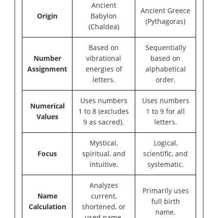
Ancient
Ancient Greece
Origin
Babylon
(Pythagoras)
(Chaldea)
Based on
Sequentially
Number
vibrational
based on
Assignment
energies of
alphabetical
letters.
order.
Uses numbers
Uses numbers
Numerical
1 to 8 (excludes
1 to 9 for all
Values
9 as sacred).
letters.
Mystical,
Logical,
Focus
spiritual, and
scientific, and
intuitive.
systematic.
Analyzes
Primarily uses
Name
current,
full birth
Calculation
shortened, or
name.
used name.