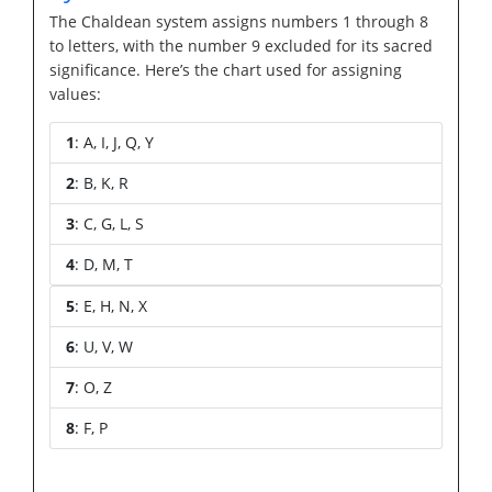
The Chaldean system assigns numbers 1 through 8
to letters, with the number 9 excluded for its sacred
significance. Here’s the chart used for assigning
values:
1
: A, I, J, Q, Y
2
: B, K, R
3
: C, G, L, S
4
: D, M, T
5
: E, H, N, X
6
: U, V, W
7
: O, Z
8
: F, P