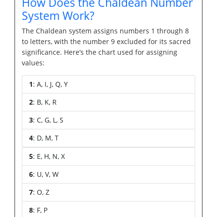
How Does the Chaldean Number
System Work?
The Chaldean system assigns numbers 1 through 8
to letters, with the number 9 excluded for its sacred
significance. Here’s the chart used for assigning
values:
1
: A, I, J, Q, Y
2
: B, K, R
3
: C, G, L, S
4
: D, M, T
5
: E, H, N, X
6
: U, V, W
7
: O, Z
8
: F, P