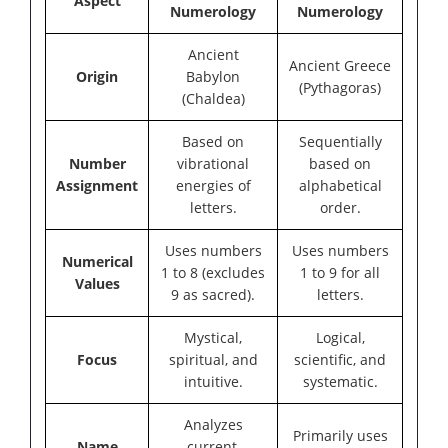
Aspect
Numerology
Numerology
Ancient
Ancient Greece
Origin
Babylon
(Pythagoras)
(Chaldea)
Based on
Sequentially
Number
vibrational
based on
Assignment
energies of
alphabetical
letters.
order.
Uses numbers
Uses numbers
Numerical
1 to 8 (excludes
1 to 9 for all
Values
9 as sacred).
letters.
Mystical,
Logical,
Focus
spiritual, and
scientific, and
intuitive.
systematic.
Analyzes
Primarily uses
Name
current,