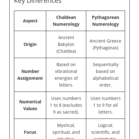
Key Differences
Chaldean
Pythagorean
Aspect
Numerology
Numerology
Ancient
Ancient Greece
Origin
Babylon
(Pythagoras)
(Chaldea)
Based on
Sequentially
Number
vibrational
based on
Assignment
energies of
alphabetical
letters.
order.
Uses numbers
Uses numbers
Numerical
1 to 8 (excludes
1 to 9 for all
Values
9 as sacred).
letters.
Mystical,
Logical,
Focus
spiritual, and
scientific, and
intuitive.
systematic.