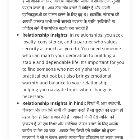
हैं जो आपके करियर, वित्त या व्यक्तिगत जीवन में दीर्घकालिक सुरक्षा
प्रदान करते हैं। आप ठोस नींव बनाने में माहिर हैं और अपनी
प्रतिबद्धताओं का पालन करने के लिए दृढ़ हैं। हालाँकि, संरचना की
आपकी ज़रूरत कभी-कभी आपको बदलाव के प्रति प्रतिरोधी या
जोखिम लेने में अत्यधिक सतर्क बना सकती है।
Relationship Insights:
In relationships, you seek
loyalty, consistency, and a partner who values
security as much as you do. You need someone
who can match your dedication to building a
stable and dependable life. It’s important for you
to find someone who not only shares your
practical outlook but also brings emotional
warmth and balance to your relationship,
helping you navigate times when change is
necessary.
Relationship Insights in hindi:
रिश्तों में, आप वफ़ादारी,
स्थिरता और एक ऐसे साथी की तलाश करते हैं जो सुरक्षा को उतना ही
महत्व देता हो जितना आप देते हैं। आपको किसी ऐसे व्यक्ति की
ज़रूरत है जो एक स्थिर और भरोसेमंद जीवन बनाने के लिए आपके
समर्पण से मेल खा सके। आपके लिए किसी ऐसे व्यक्ति को ढूंढना
महत्वपूर्ण है जो न केवल आपके व्यावहारिक दृष्टिकोण को साझा करता