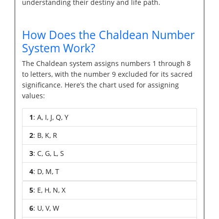
understanding their destiny and life path.
How Does the Chaldean Number
System Work?
The Chaldean system assigns numbers 1 through 8
to letters, with the number 9 excluded for its sacred
significance. Here’s the chart used for assigning
values:
1
: A, I, J, Q, Y
2
: B, K, R
3
: C, G, L, S
4
: D, M, T
5
: E, H, N, X
6
: U, V, W