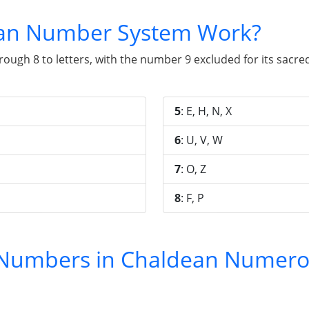
an Number System Work?
gh 8 to letters, with the number 9 excluded for its sacred 
5
: E, H, N, X
6
: U, V, W
7
: O, Z
8
: F, P
y Numbers in Chaldean Numero