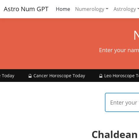
Astro Num GPT
Home
Numerology
Astrology
Enter your nam
🔮 Cancer Horoscope Today
🔮 Leo Horoscope Today

Chaldean