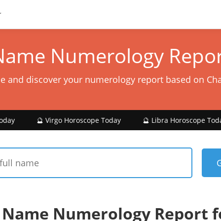
Name Numerology Repor
e and discover your numerology report based on Ch
 Virgo Horoscope Today
🔮 Libra Horoscope Today
🔮 S
 Name Numerology Report f