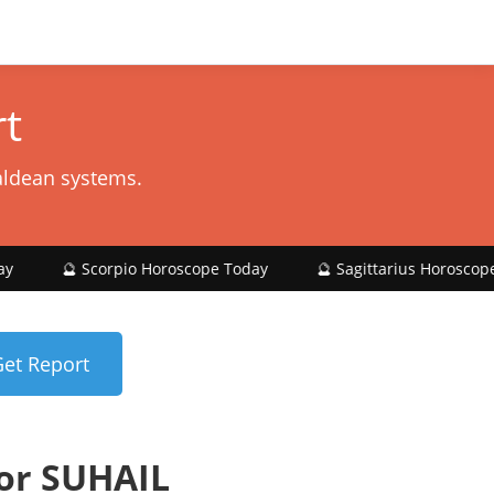
t
aldean systems.
corpio Horoscope Today
🔮 Sagittarius Horoscope Today
or SUHAIL