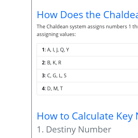
How Does the Chalde
The Chaldean system assigns numbers 1 throu
assigning values:
1
: A, I, J, Q, Y
2
: B, K, R
3
: C, G, L, S
4
: D, M, T
How to Calculate Ke
1. Destiny Number