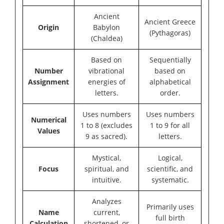
Ancient
Ancient Greece
Origin
Babylon
(Pythagoras)
(Chaldea)
Based on
Sequentially
Number
vibrational
based on
Assignment
energies of
alphabetical
letters.
order.
Uses numbers
Uses numbers
Numerical
1 to 8 (excludes
1 to 9 for all
Values
9 as sacred).
letters.
Mystical,
Logical,
Focus
spiritual, and
scientific, and
intuitive.
systematic.
Analyzes
Primarily uses
Name
current,
full birth
Calculation
shortened, or