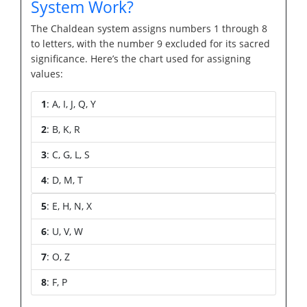
System Work?
The Chaldean system assigns numbers 1 through 8
to letters, with the number 9 excluded for its sacred
significance. Here’s the chart used for assigning
values:
1
: A, I, J, Q, Y
2
: B, K, R
3
: C, G, L, S
4
: D, M, T
5
: E, H, N, X
6
: U, V, W
7
: O, Z
8
: F, P