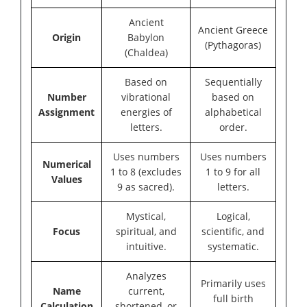
Ancient
Ancient Greece
Origin
Babylon
(Pythagoras)
(Chaldea)
Based on
Sequentially
Number
vibrational
based on
Assignment
energies of
alphabetical
letters.
order.
Uses numbers
Uses numbers
Numerical
1 to 8 (excludes
1 to 9 for all
Values
9 as sacred).
letters.
Mystical,
Logical,
Focus
spiritual, and
scientific, and
intuitive.
systematic.
Analyzes
Primarily uses
Name
current,
full birth
Calculation
shortened, or