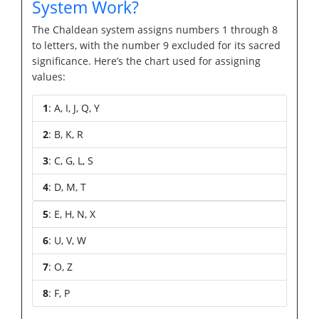
System Work?
The Chaldean system assigns numbers 1 through 8
to letters, with the number 9 excluded for its sacred
significance. Here’s the chart used for assigning
values:
1
: A, I, J, Q, Y
2
: B, K, R
3
: C, G, L, S
4
: D, M, T
5
: E, H, N, X
6
: U, V, W
7
: O, Z
8
: F, P