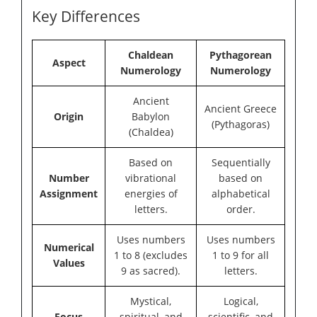
Key Differences
Chaldean
Pythagorean
Aspect
Numerology
Numerology
Ancient
Ancient Greece
Origin
Babylon
(Pythagoras)
(Chaldea)
Based on
Sequentially
Number
vibrational
based on
Assignment
energies of
alphabetical
letters.
order.
Uses numbers
Uses numbers
Numerical
1 to 8 (excludes
1 to 9 for all
Values
9 as sacred).
letters.
Mystical,
Logical,
Focus
spiritual, and
scientific, and