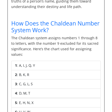
truths of a person’s name, guiding them toward
understanding their destiny and life path.
How Does the Chaldean Number
System Work?
The Chaldean system assigns numbers 1 through 8
to letters, with the number 9 excluded for its sacred
significance. Here’s the chart used for assigning
values:
1
: A, I, J, Q, Y
2
: B, K, R
3
: C, G, L, S
4
: D, M, T
5
: E, H, N, X
6
: U, V, W