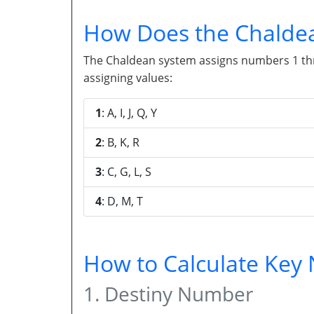
How Does the Chalde
The Chaldean system assigns numbers 1 throu
assigning values:
1
: A, I, J, Q, Y
2
: B, K, R
3
: C, G, L, S
4
: D, M, T
How to Calculate Ke
1. Destiny Number