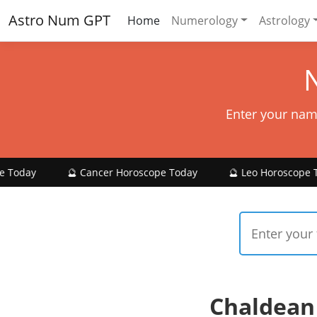
Astro Num GPT
Home
Numerology
Astrology
Enter your nam
🔮 Cancer Horoscope Today
🔮 Leo Horoscope Today

Chaldean