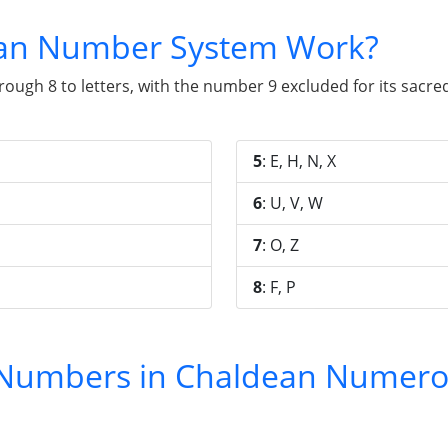
an Number System Work?
gh 8 to letters, with the number 9 excluded for its sacred 
5
: E, H, N, X
6
: U, V, W
7
: O, Z
8
: F, P
y Numbers in Chaldean Numero