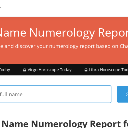
Name Numerology Repor
e and discover your numerology report based on Ch
 Virgo Horoscope Today
🔮 Libra Horoscope Today
🔮 
 Name Numerology Report 