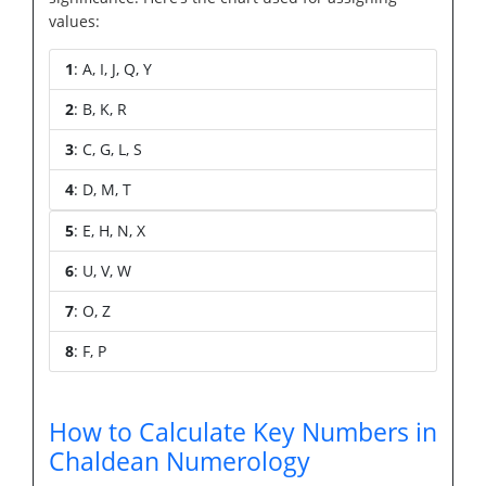
values:
1
: A, I, J, Q, Y
2
: B, K, R
3
: C, G, L, S
4
: D, M, T
5
: E, H, N, X
6
: U, V, W
7
: O, Z
8
: F, P
How to Calculate Key Numbers in
Chaldean Numerology