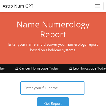
Astro Num GPT
Name Numerology
Report
Enter your name and discover your numerology report
based on Chaldean systems.
🔮 Cancer Horoscope Today
🔮 Leo Horoscope Today