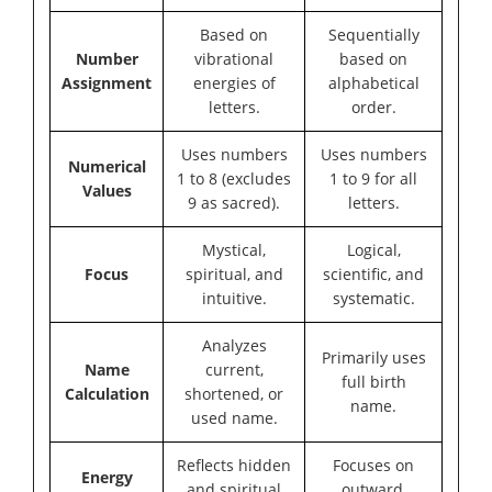
Based on
Sequentially
Number
vibrational
based on
Assignment
energies of
alphabetical
letters.
order.
Uses numbers
Uses numbers
Numerical
1 to 8 (excludes
1 to 9 for all
Values
9 as sacred).
letters.
Mystical,
Logical,
Focus
spiritual, and
scientific, and
intuitive.
systematic.
Analyzes
Primarily uses
Name
current,
full birth
Calculation
shortened, or
name.
used name.
Reflects hidden
Focuses on
Energy
and spiritual
outward,